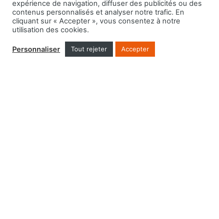
Nombreuses possibilités de
finitions
et de rendus
expérience de navigation, diffuser des publicités ou des
contenus personnalisés et analyser notre trafic. En
Intervention d’un peintre à Rixensart
et dans
cliquant sur « Accepter », vous consentez à notre
tout le Brabant wallon
utilisation des cookies.
Devis gratuit et travaux au
meilleur prix
Personnaliser
Tout rejeter
Accepter
Respect de votre budget et de vos délais